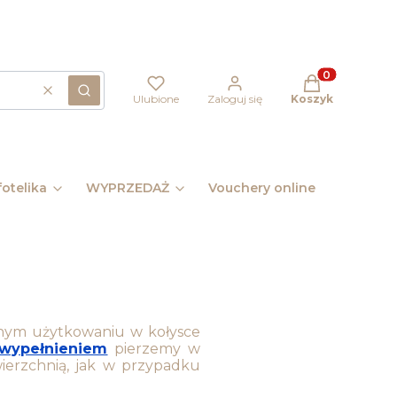
Produkty w kos
Wyczyść
Szukaj
Ulubione
Zaloguj się
Koszyk
otelika
WYPRZEDAŻ
Vouchery online
Pomysł 
nnym użytkowaniu w kołysce
 wypełnieniem
pierzemy w
wierzchnią, jak w przypadku