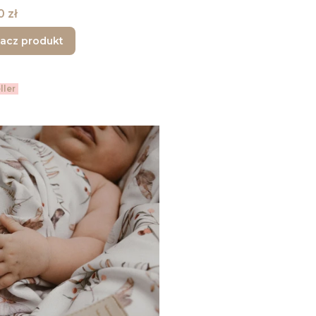
0 zł
acz produkt
ller