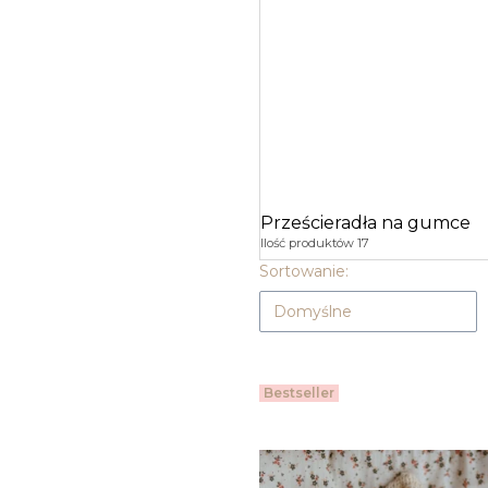
Prześcieradła na gumce
Ilość produktów 17
Lista produktów
Sortowanie:
Domyślne
Bestseller