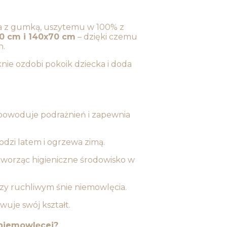
ka z gumką, uszytemu w 100% z
0 cm i 140x70 cm
– dzięki czemu
h.
nie ozdobi pokoik dziecka i doda
 powoduje podrażnień i zapewnia
dzi latem i ogrzewa zimą.
tworząc higieniczne środowisko w
zy ruchliwym śnie niemowlęcia.
wuje swój kształt.
niemowlęcej?