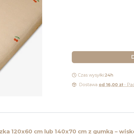
Wybierz wariant produkt
Poszczególne warianty mogą 
*
Rozmiar łóżeczka:
Wybierz
D
Czas wysyłki:
24h
Dostawa
od 16,00 zł
- Pa
czka 120x60 cm lub 140x70 cm z gumką – wi