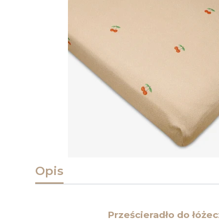
Opis
Prześcieradło do łóże