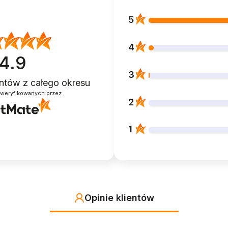
5
4
4.9
3
ientów
z całego okresu
zweryfikowanych przez
2
1
Opinie klientów