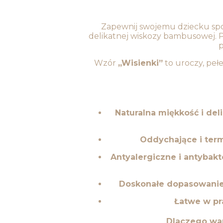
Zapewnij swojemu dziecku spo
delikatnej wiskozy bambusowej. 
p
Wzór
„Wisienki”
to uroczy, peł
Naturalna miękkość i del
Oddychające i ter
Antyalergiczne i antybakt
Doskonałe dopasowani
Łatwe w pr
Dlaczego wa