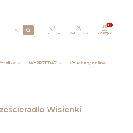
Produkty w kos
Wyczyść
Szukaj
Ulubione
Zaloguj się
Koszyk
otelika
WYPRZEDAŻ
Vouchery online
Pomysł 
eścieradło Wisienki