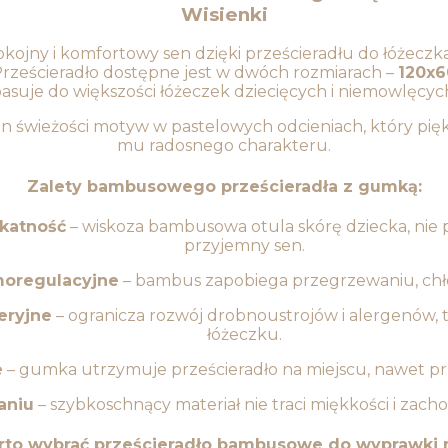
Wisienki
kojny i komfortowy sen dzięki prześcieradłu do łóżecz
Prześcieradło dostępne jest w dwóch rozmiarach –
120x6
asuje do większości łóżeczek dziecięcych i niemowlęcyc
en świeżości motyw w pastelowych odcieniach, który pięk
mu radosnego charakteru.
Zalety bambusowego prześcieradła z gumką:
ikatność
– wiskoza bambusowa otula skórę dziecka, nie
przyjemny sen.
moregulacyjne
– bambus zapobiega przegrzewaniu, chło
eryjne
– ogranicza rozwój drobnoustrojów i alergenów, 
łóżeczku.
e
– gumka utrzymuje prześcieradło na miejscu, nawet pr
aniu
– szybkoschnący materiał nie traci miękkości i zacho
rto wybrać prześcieradło bambusowe do wyprawki 