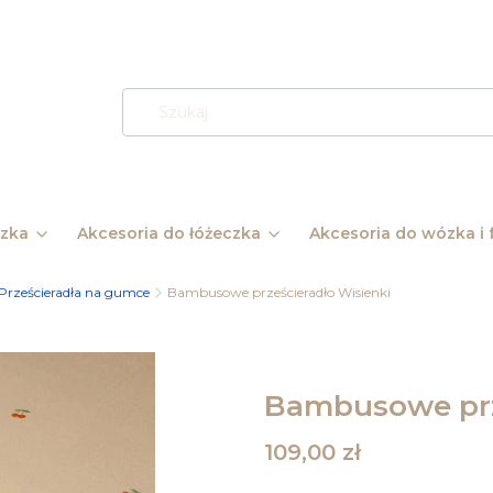
ózka
Akcesoria do łóżeczka
Akcesoria do wózka i f
Prześcieradła na gumce
Bambusowe prześcieradło Wisienki
Bambusowe prz
Cena
109,00 zł