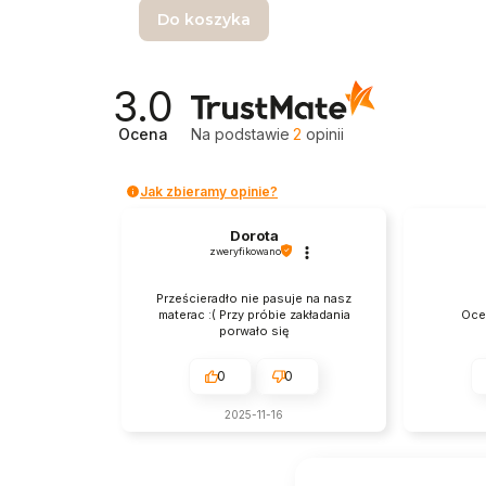
Do koszyka
3.0
Ocena
Na podstawie
2
opinii
Jak zbieramy opinie?
Dorota
zweryfikowano
Prześcieradło nie pasuje na nasz
materac :( Przy próbie zakładania
Oce
porwało się
0
0
2025-11-16