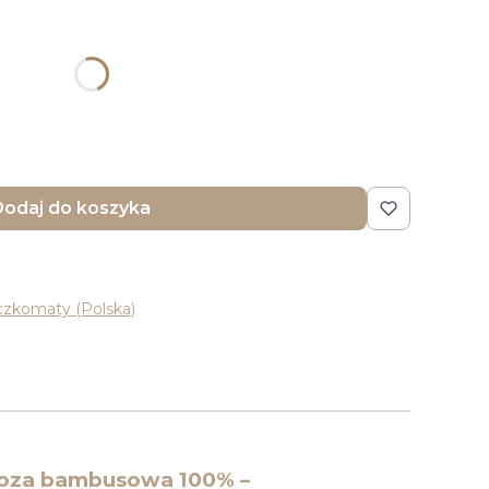
u:
różnić się ceną
odaj do koszyka
czkomaty (Polska)
skoza bambusowa 100% –