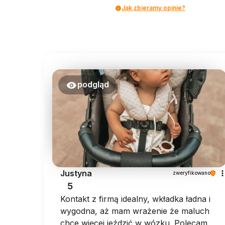
Jak zbieramy opinie?
podgląd
Justyna
zweryfikowano
5
Kontakt z firmą idealny, wkładka ładna i
wygodna, aż mam wrażenie że maluch
chce więcej jeździć w wózku. Polecam