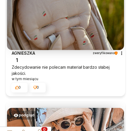
AGNIESZKA
zweryfikowano
1
Zdecydowanie nie polecam materiał bardzo słabej
jakości.
w tym miesiącu
0
0
podgląd