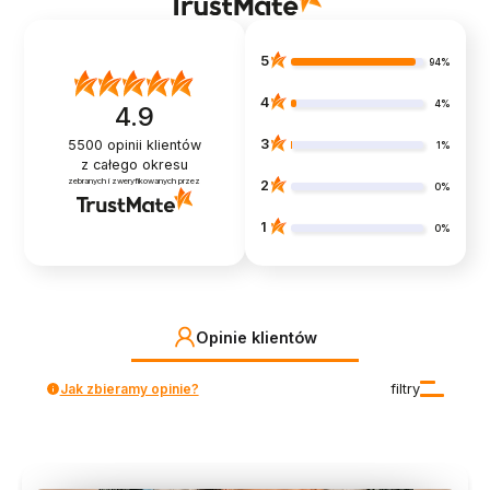
5
94%
4
4%
4.9
3
5500
opinii klientów
1%
z całego okresu
zebranych i zweryfikowanych przez
2
0%
1
0%
Opinie klientów
Jak zbieramy opinie?
filtry