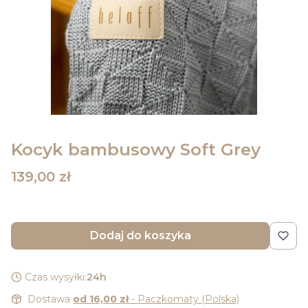
Kocyk bambusowy Soft Grey
Cena
139,00 zł
Dodaj do koszyka
Czas wysyłki:
24h
Dostawa
od 16,00 zł
- Paczkomaty (Polska)