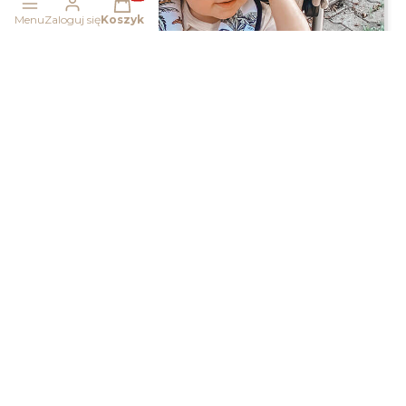
Produkty w koszyku: 0. Zobacz szczegóły
Menu
Zaloguj się
Koszyk
Magdalena
zweryfikowano
5
Piękna wkładka do wózka, jestem zauroczona❤️
w tym miesiącu
0
0
podgląd