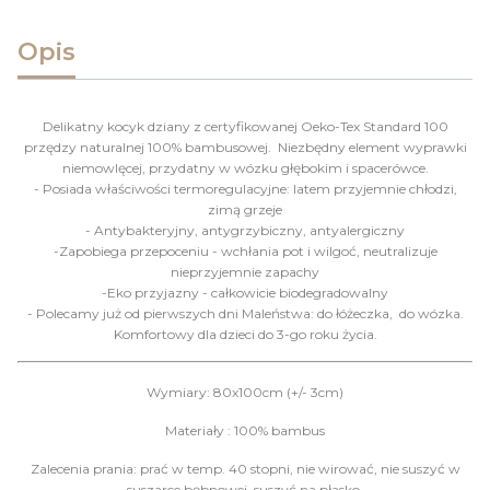
Opis
Delikatny kocyk dziany z certyfikowanej Oeko-Tex Standard 100
przędzy naturalnej 100% bambusowej. Niezbędny element wyprawki
niemowlęcej, przydatny w wózku głębokim i spacerówce.
- Posiada właściwości termoregulacyjne: latem przyjemnie chłodzi,
zimą grzeje
- Antybakteryjny, antygrzybiczny, antyalergiczny
-Zapobiega przepoceniu - wchłania pot i wilgoć, neutralizuje
nieprzyjemnie zapachy
-Eko przyjazny - całkowicie biodegradowalny
- Polecamy już od pierwszych dni Maleństwa: do łóżeczka, do wózka.
Komfortowy dla dzieci do 3-go roku życia.
Wymiary: 80x100cm (+/- 3cm)
Materiały : 100% bambus
Zalecenia prania: prać w temp. 40 stopni, nie wirować, nie suszyć w
suszarce bębnowej, suszyć na płasko.