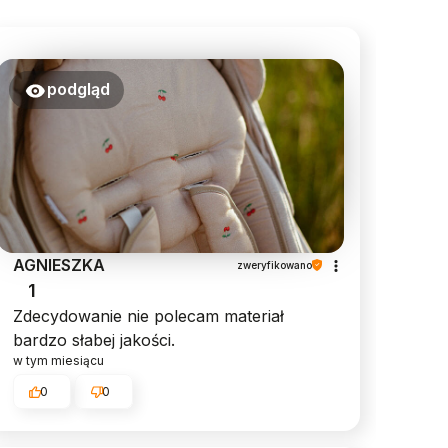
podgląd
AGNIESZKA
zweryfikowano
1
Zdecydowanie nie polecam materiał
bardzo słabej jakości.
w tym miesiącu
0
0