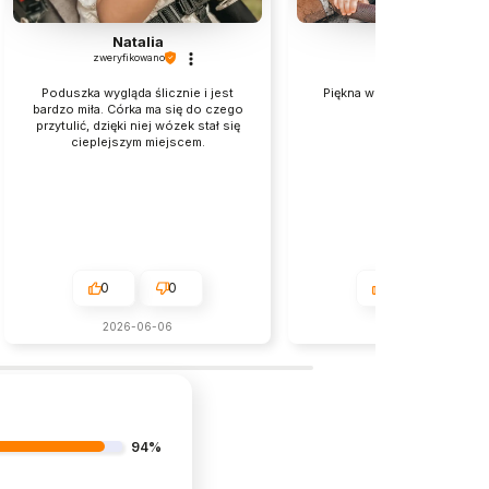
Natalia
Magdalena
zweryfikowano
zweryfikowano
Poduszka wygląda ślicznie i jest
Piękna wkładka do wózka, j
bardzo miła. Córka ma się do czego
zauroczona❤️
przytulić, dzięki niej wózek stał się
cieplejszym miejscem.
0
0
0
0
2026-06-06
w tym miesiącu
94%