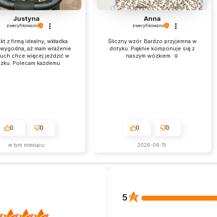
Justyna
Anna
zweryfikowano
zweryfikowano
kt z firmą idealny, wkładka
Śliczny wzór. Bardzo przyjemna w
i wygodna, aż mam wrażenie
dotyku. Pięknie komponuje się z
uch chce więcej jeździć w
naszym wózkiem. ☺️
zku. Polecam każdemu
0
0
0
0
w tym miesiącu
2026-06-15
5