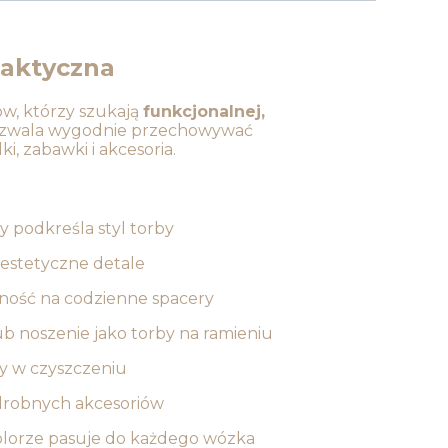
raktyczna
ów, którzy szukają
funkcjonalnej,
a pozwala wygodnie przechowywać
, zabawki i akcesoria.
 podkreśla styl torby
i estetyczne detale
mność na codzienne spacery
b noszenie jako torby na ramieniu
wy w czyszczeniu
 drobnych akcesoriów
olorze pasuje do każdego wózka