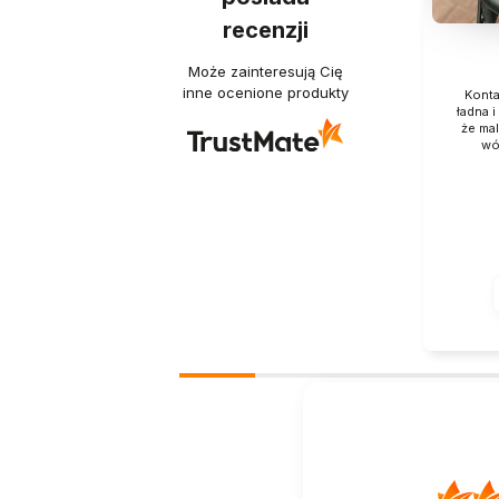
recenzji
Może zainteresują Cię
inne ocenione produkty
Konta
ładna 
że mal
wó