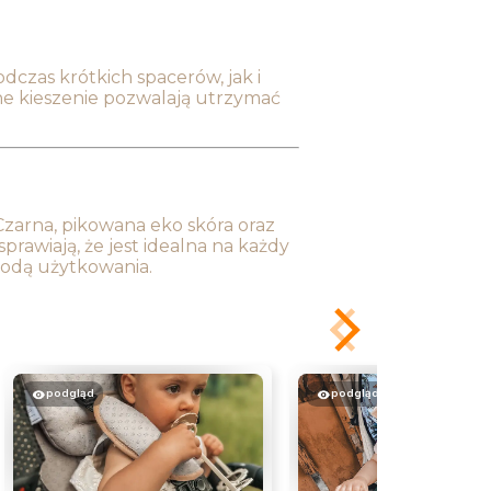
odczas krótkich spacerów, jak i
ne kieszenie pozwalają utrzymać
 Czarna, pikowana eko skóra oraz
prawiają, że jest idealna na każdy
ygodą użytkowania.
podgląd
podgląd