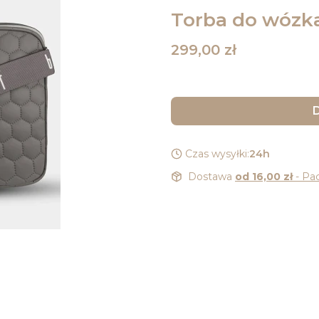
Torba do wózka
Cena
299,00 zł
D
Czas wysyłki:
24h
Dostawa
od 16,00 zł
- Pa