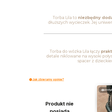
Torba Lila to
niezbędny doda
dłuższych wycieczek. Jej uniwe
Torba do wózka Lila łączy
prak
detale niklowane na wysoki połysk
spacer z dziecki
Jak zbieramy opinie?
podg
Produkt nie
posiada