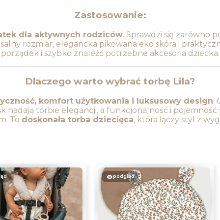
Zastosowanie:
tek dla aktywnych rodziców
. Sprawdzi się zarówno p
rsalny rozmiar, elegancka pikowana eko skóra i praktycz
porządek i szybko znaleźć potrzebne akcesoria dziecka.
Dlaczego warto wybrać torbę Lila?
tyczność, komfort użytkowania i luksusowy design
.
 nadają torbie elegancji, a funkcjonalność i pojemność s
em. To
doskonała torba dziecięca
, która łączy styl z w
ląd
podgląd