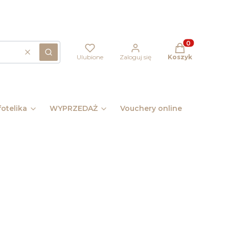
Produkty w kos
Wyczyść
Szukaj
Ulubione
Zaloguj się
Koszyk
otelika
WYPRZEDAŻ
Vouchery online
Pomysł 