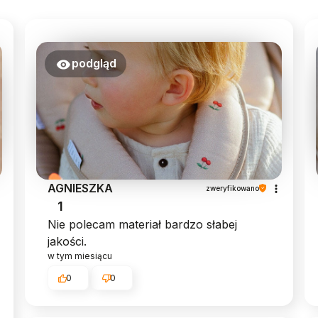
podgląd
AGNIESZKA
zweryfikowano
1
Nie polecam materiał bardzo słabej
jakości.
w tym miesiącu
0
0