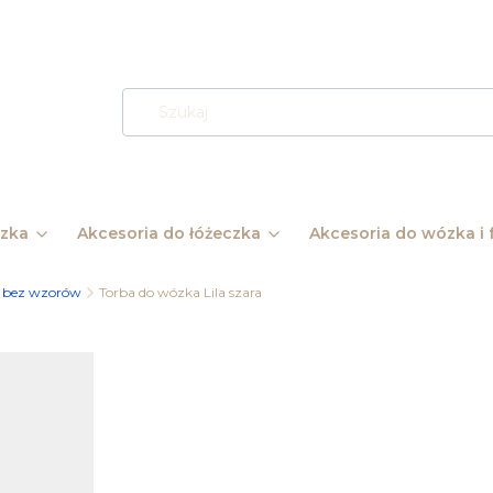
ózka
Akcesoria do łóżeczka
Akcesoria do wózka i f
 bez wzorów
Torba do wózka Lila szara