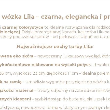
 wózka Lila – czarna, elegancka i p
j
czarnej kolorystyce
to idealne rozwiązanie dla rodzic
dziecięcej
. Dzięki przemyślanej konstrukcji torba Lil
zeczy podczas spacerów – od pieluszek i ubrań po butelki
Najważniejsze cechy torby Lila:
owana eko skóra
– nowoczesny, luksusowy wygląd, który
ykończeniowe niklowane na wysoki połysk
– trwałe 
35 cm, wysokość 23 cm, głębokość 11 cm – idealna poje
k na ramię
– umożliwia wygodne przypięcie do wózka lu
jakości materiał
– trwały, odporny na zabrudzenia, łat
znych kieszeni
– szybki dostęp do butelek, pieluszek i
alistyczna, nowoczesna forma w klasycznym czarnym k