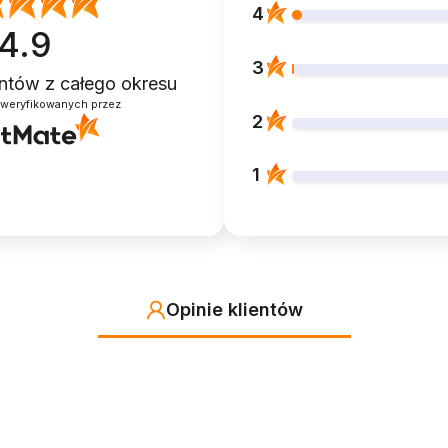
4
4.9
3
ientów
z całego okresu
zweryfikowanych przez
2
1
Opinie klientów