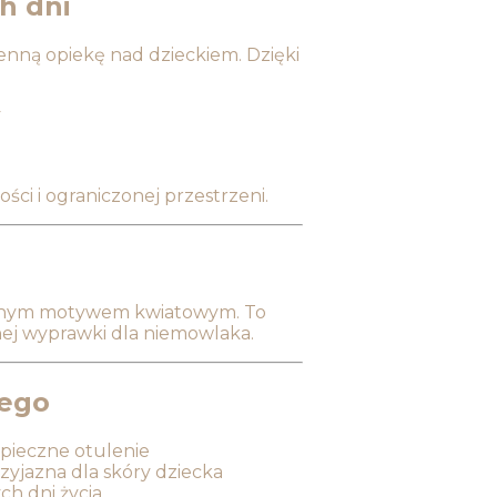
h dni
ienną opiekę nad dzieckiem. Dzięki
y
ci i ograniczonej przestrzeni.
telnym motywem kwiatowym. To
nej wyprawki dla niemowlaka.
cego
pieczne otulenie
zyjazna dla skóry dziecka
ch dni życia