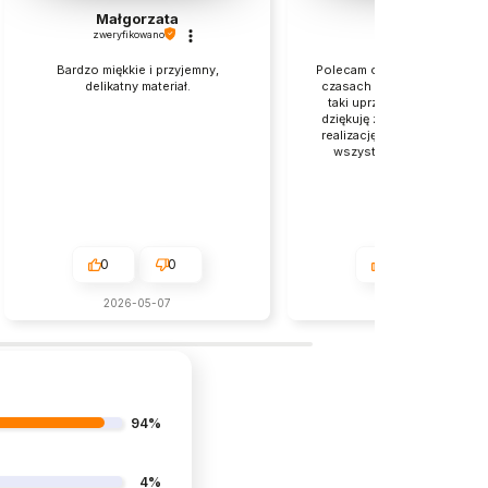
Małgorzata
Sabina
zweryfikowano
zweryfikowano
Bardzo miękkie i przyjemny,
Polecam ogromnie. W dzisie
delikatny materiał.
czasach to rzadkość, że kto
taki uprzejmy i uczynny. B
dziękuję za pomoc i super 
realizację zamówienia. W d
wszystko co zamówione j
przepiękne.
0
0
0
0
2026-05-07
w tym miesiącu
94%
4%