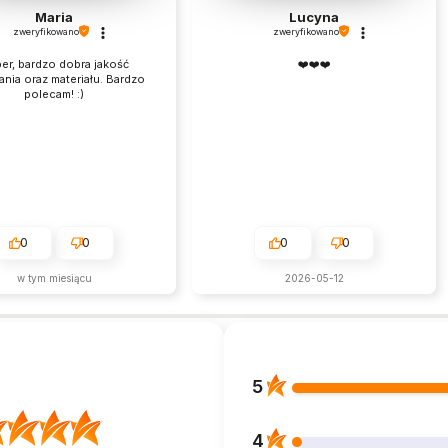
Maria
Lucyna
zweryfikowano
zweryfikowano
er, bardzo dobra jakość
❤️❤️❤️
nia oraz materiału. Bardzo
polecam! :)
0
0
0
0
w tym miesiącu
2026-05-12
5
4