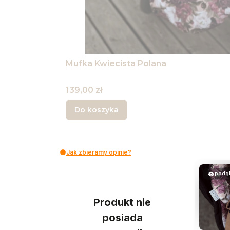
Mufka Kwiecista Polana
Cena
139,00 zł
Do koszyka
Jak zbieramy opinie?
podg
Produkt nie
posiada