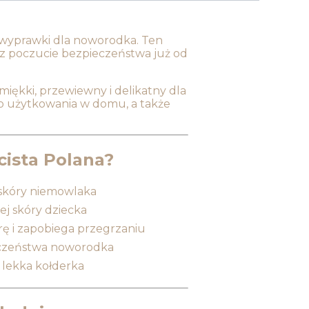
 wyprawki dla noworodka. Ten
z poczucie bezpieczeństwa już od
iękki, przewiewny i delikatny dla
o użytkowania w domu, a także
ista Polana?
 skóry niemowlaka
ej skóry dziecka
 i zapobiega przegrzaniu
ieczeństwa noworodka
b lekka kołderka