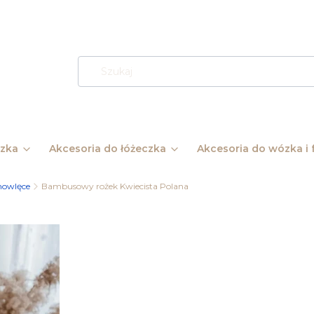
ózka
Akcesoria do łóżeczka
Akcesoria do wózka i f
mowlęce
Bambusowy rożek Kwiecista Polana