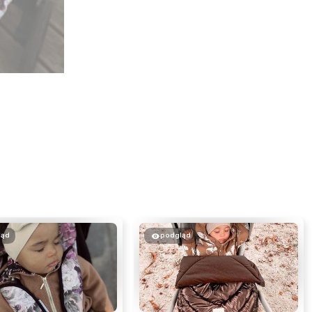
ląd
podgląd