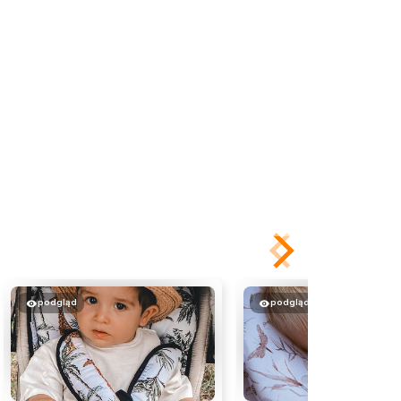
podgląd
podgląd