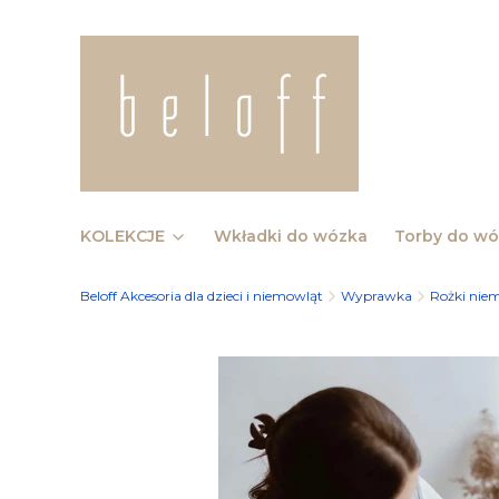
KOLEKCJE
Wkładki do wózka
Torby do w
Beloff Akcesoria dla dzieci i niemowląt
Wyprawka
Rożki nie