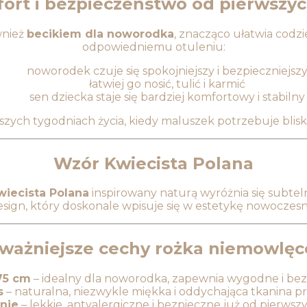
ort i bezpieczeństwo od pierwszyc
wnież
becikiem dla noworodka
, znacząco ułatwia codz
odpowiedniemu otuleniu:
noworodek czuje się spokojniejszy i bezpieczniejsz
łatwiej go nosić, tulić i karmić
sen dziecka staje się bardziej komfortowy i stabilny
zych tygodniach życia, kiedy maluszek potrzebuje bliskoś
Wzór Kwiecista Polana
wiecista Polana
inspirowany naturą wyróżnia się sub
sign, który doskonale wpisuje się w estetykę nowoczes
ważniejsze cechy rożka niemowlę
75 cm
– idealny dla noworodka, zapewnia wygodne i bez
s
– naturalna, niezwykle miękka i oddychająca tkanina pr
nie
– lekkie, antyalergiczne i bezpieczne już od pierwszy