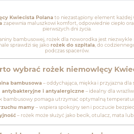
cy Kwiecista Polana
to niezastąpiony element każdej
a
zapewnia maluszkowi komfort, odpowiednie ciepło ora
pierwszych dni życia.
aniny bambusowej, rożek dla noworodka jest niezwykle m
nale sprawdzi się jako
rożek do szpitala
, do codzienneg
podczas spacerów.
rto wybrać rożek niemowlęcy Kwiec
anina bambusowa
– oddychająca, miękka i przyjazna dla
 antybakteryjne i antyalergiczne
– idealny dla wrażliw
ek bambusowy pomaga utrzymać optymalną temperaturę
brzuchu mamy
– wspiera spokojny sen i poczucie bezp
yjność
– rożek może służyć jako becik, otulacz, mata lu