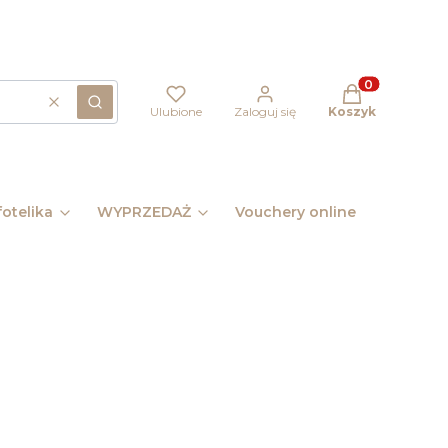
Produkty w kos
Wyczyść
Szukaj
Ulubione
Zaloguj się
Koszyk
otelika
WYPRZEDAŻ
Vouchery online
Pomysł 