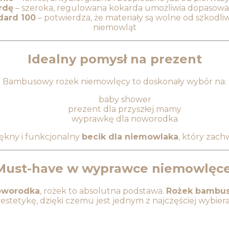
rdę
– szeroka, regulowana kokarda umożliwia dopasowan
dard 100
– potwierdza, że materiały są wolne od szkodliw
niemowląt
Idealny pomysł na prezent
Bambusowy rożek niemowlęcy to doskonały wybór na:
baby shower
prezent dla przyszłej mamy
wyprawkę dla noworodka
iękny i funkcjonalny
becik dla niemowlaka
, który zac
Must-have w wyprawce niemowlęce
oworodka
, rożek to absolutna podstawa.
Rożek bambus
estetykę, dzięki czemu jest jednym z najczęściej wybi