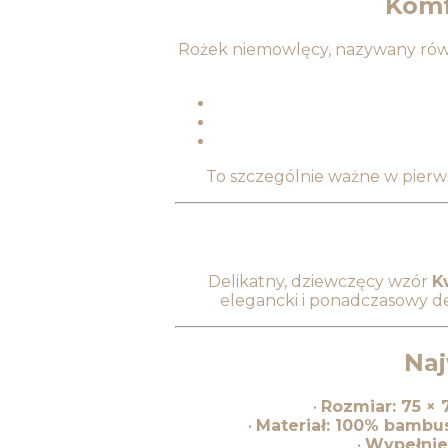
Komf
Rożek niemowlęcy, nazywany ró
To szczególnie ważne w pierws
Delikatny, dziewczęcy wzór
K
elegancki i ponadczasowy de
Naj
•
Rozmiar: 75 × 
•
Materiał: 100% bambu
•
Wypełnie