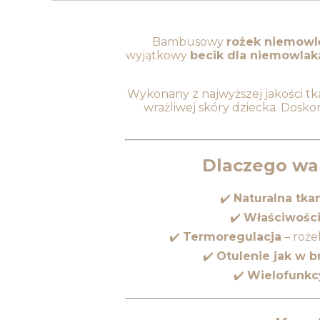
Bambusowy
rożek niemowlę
wyjątkowy
becik dla niemowlak
Wykonany z najwyższej jakości tk
wrażliwej skóry dziecka. Dosko
Dlaczego wa
✔️
Naturalna tk
✔️
Właściwości
✔️
Termoregulacja
– roż
✔️
Otulenie jak w 
✔️
Wielofunkc