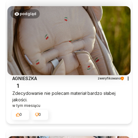
podgląd
AGNIESZKA
zweryfikowano
1
Zdecydowanie nie polecam materiał bardzo słabej
jakości.
w tym miesiącu
0
0