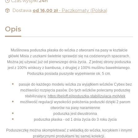
Czas wysyłki:
24h
Dostawa
od 16,00 zł
- Paczkomaty (Polska)
Opis
Muślinowa poduszka płaska do wózka z otworami na pasy w kształcie
główki Misia z uszkami świetnie sprawdzi się na codziennych spacerach.
Można jej używać już od pierwszego dnia życia. Z jednej strony poduszka
jest z 100% wiskozy z bambusa, z drugiej z 100% muślinu bawełnianego.
Poduszka posiada puszyste wypełnienie ok. 5 cm.
pasuje do każdego modelu wózka za wyjątkiem wózków Cybex bez
możliwości rozpięcia pasów. Do tych wózków polecamy poduszkę
stabilizującą:
https://beloff.pl/poduszka-stabilizujaca-motylek
możliwość regulacji wysokości położenia poduszki dzięki 2 parom
otworów na pasy naramienne
poduszka jest dwustronna
poduszka płaska - od 1 dnia życia do 3 roku życia
Poduszeczkę można skompletować z wkładką do wózka, kocykiem i innymi
praktycznymi produktami tej samej kolekcji.