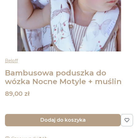
Beloff
Bambusowa poduszka do
wózka Nocne Motyle + muślin
Cena
89,00 zł
Dodaj do koszyka