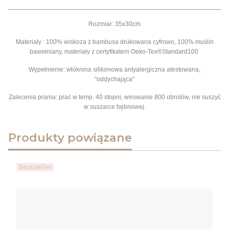
Rozmiar: 35x30cm
Materiały : 100% wiskoza z bambusa drukowana cyfrowo, 100% muślin
bawełniany, materiały z certyfikatem Oeko-Tex®Standard100
Wypełnienie: włóknina silikonowa antyalergiczna atestowana,
"oddychająca"
Zalecenia prania: prać w temp. 40 stopni, wirowanie 800 obrotów, nie suszyć
w suszarce bębnowej.
Produkty powiązane
Bestseller