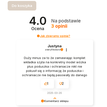
Do koszyka
4.0
Na podstawie
3
opinii
Ocena
Jak zbieramy opinie?
Justyna
zweryfikowano
Duży minus za to że zamawiając komplet
wkładka szyta na konkretny model wózka
plus poduszka i ochraniacze nikt nie
pokusił się o informację że poduszka i
ochraniacze nie będą pasowały do danego
modelu wózka. Skoro zamawiam wkładkę
1
2
na dany model to logicznym jest ze dodatki
będą do tego samego wózka. Niestety
mocno rozczarowałam się faktem że
2025-03-26
poduszki nie da się w wózku zamontować
a nakładki kompletnie nie pasują. Wózek
Komentarz sklepu
cybex balios s lux. Jak za poduszkę która