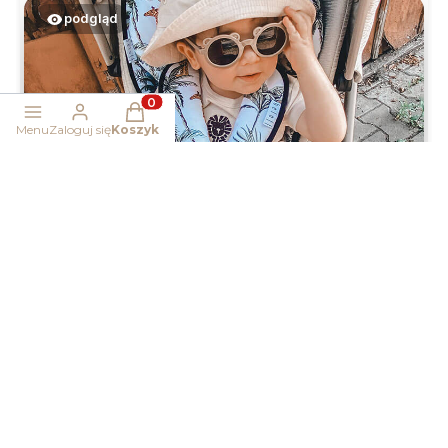
podgląd
Produkty w koszyku: 0. Zobacz szczegóły
Menu
Zaloguj się
Koszyk
Magdalena
zweryfikowano
5
Piękna wkładka do wózka, jestem zauroczona❤️
w tym miesiącu
0
0
podgląd