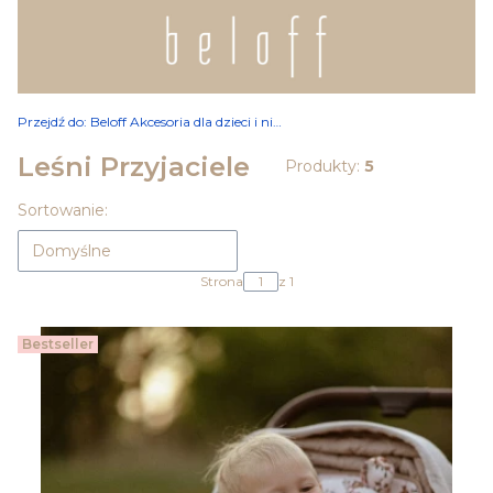
Przejdź do:
Beloff Akcesoria dla dzieci i niemowląt
Leśni Przyjaciele
Produkty:
5
Lista produktów
Sortowanie:
Domyślne
Strona
z 1
Bestseller