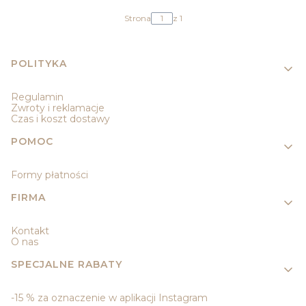
Strona
z 1
Linki w stopce
POLITYKA
Regulamin
Zwroty i reklamacje
Czas i koszt dostawy
POMOC
Formy płatności
FIRMA
Kontakt
O nas
SPECJALNE RABATY
-15 % za oznaczenie w aplikacji Instagram