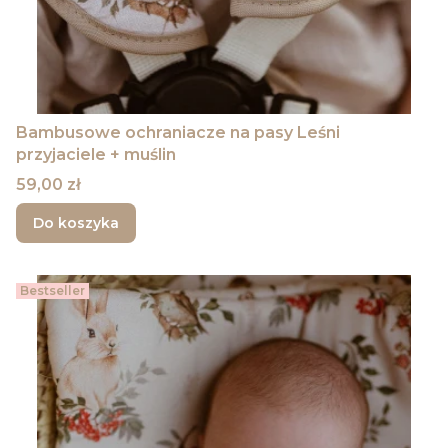
Bambusowe ochraniacze na pasy Leśni
przyjaciele + muślin
Cena
59,00 zł
Do koszyka
Bestseller