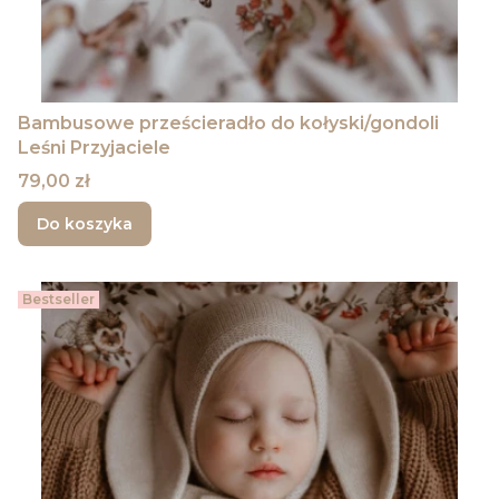
Bambusowe prześcieradło do kołyski/gondoli
Leśni Przyjaciele
Cena
79,00 zł
Do koszyka
Bestseller