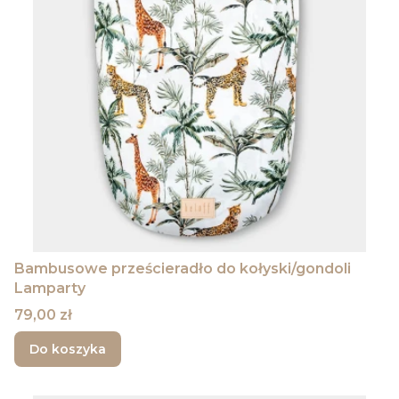
Bambusowe prześcieradło do kołyski/gondoli
Lamparty
Cena
79,00 zł
Do koszyka