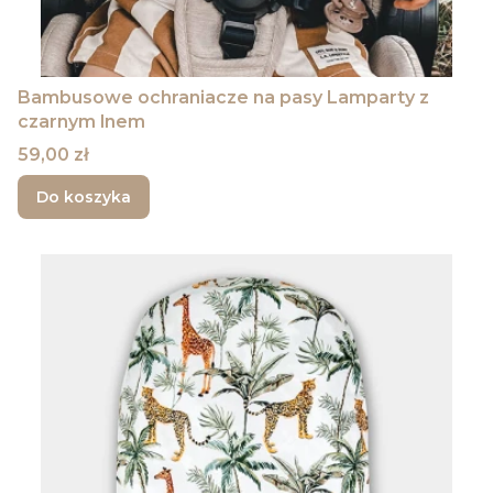
Bambusowe ochraniacze na pasy Lamparty z
czarnym lnem
Cena
59,00 zł
Do koszyka