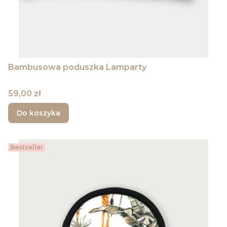
Bambusowa poduszka Lamparty
Cena
59,00 zł
Do koszyka
Bestseller