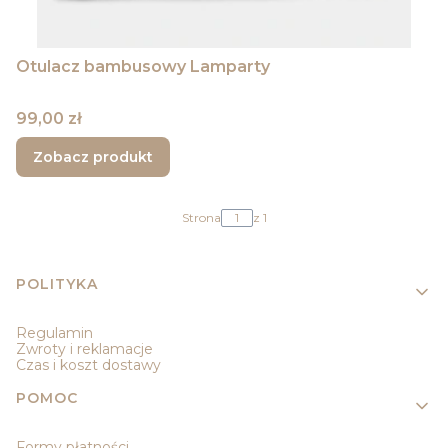
Otulacz bambusowy Lamparty
Cena
99,00 zł
Zobacz produkt
Strona
z 1
Linki w stopce
POLITYKA
Regulamin
Zwroty i reklamacje
Czas i koszt dostawy
POMOC
Formy płatności