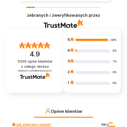
zebranych i zweryfikowanych przez
5
94%
4
4%
4.9
3
5500
opinii klientów
1%
z całego okresu
zebranych i zweryfikowanych przez
2
0%
1
0%
Opinie klientów
Jak zbieramy opinie?
filtry