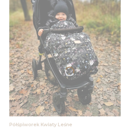
Półśpiworek Kwiaty Leśne