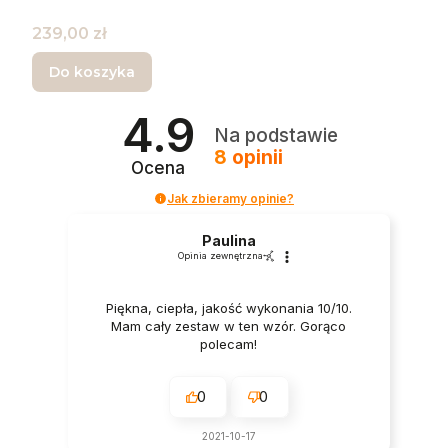
Cena
239,00 zł
Do koszyka
4.9
Na podstawie
8
opinii
Ocena
Jak zbieramy opinie?
Paulina
Opinia zewnętrzna
Piękna, ciepła, jakość wykonania 10/10.
Mam cały zestaw w ten wzór. Gorąco
polecam!
0
0
2021-10-17