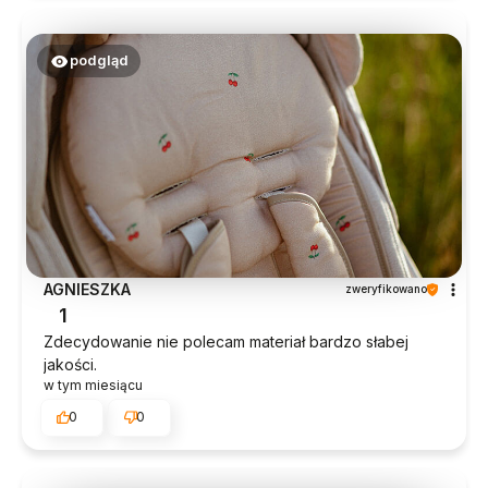
podgląd
AGNIESZKA
zweryfikowano
1
Zdecydowanie nie polecam materiał bardzo słabej
jakości.
w tym miesiącu
0
0