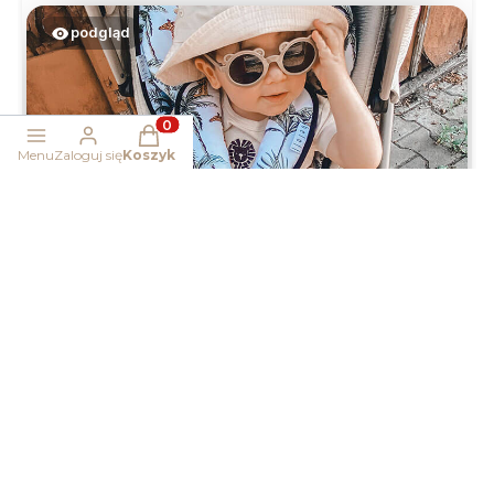
podgląd
Produkty w koszyku: 0. Zobacz szczegóły
Menu
Zaloguj się
Koszyk
Magdalena
zweryfikowano
5
Piękna wkładka do wózka, jestem zauroczona❤️
w tym miesiącu
0
0
podgląd