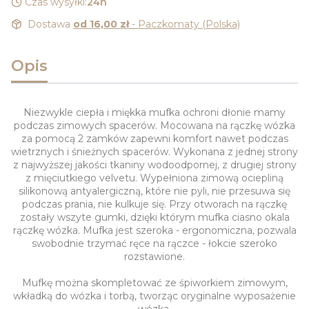
Czas wysyłki:
24h
Dostawa
od 16,00 zł
- Paczkomaty (Polska)
Opis
Niezwykle ciepła i miękka mufka ochroni dłonie mamy
podczas zimowych spacerów. Mocowana na rączkę wózka
za pomocą 2 zamków zapewni komfort nawet podczas
wietrznych i śnieżnych spacerów. Wykonana z jednej strony
z najwyższej jakości tkaniny wodoodpornej, z drugiej strony
z mięciutkiego velvetu. Wypełniona zimową ociepliną
silikonową antyalergiczną, które nie pyli, nie przesuwa się
podczas prania, nie kulkuje się. Przy otworach na rączkę
zostały wszyte gumki, dzięki którym mufka ciasno okala
rączkę wózka. Mufka jest szeroka - ergonomiczna, pozwala
swobodnie trzymać ręce na rączce - łokcie szeroko
rozstawione.
Mufkę można skompletować ze śpiworkiem zimowym,
wkładką do wózka i torbą, tworząc oryginalne wyposażenie
wózka.