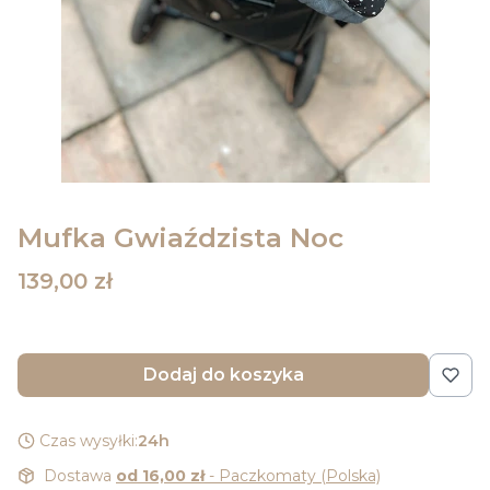
Mufka Gwiaździsta Noc
Cena
139,00 zł
Dodaj do koszyka
Czas wysyłki:
24h
Dostawa
od 16,00 zł
- Paczkomaty (Polska)