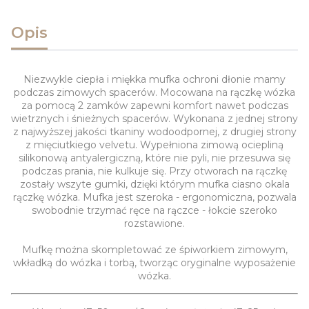
Opis
Niezwykle ciepła i miękka mufka ochroni dłonie mamy
podczas zimowych spacerów. Mocowana na rączkę wózka
za pomocą 2 zamków zapewni komfort nawet podczas
wietrznych i śnieżnych spacerów. Wykonana z jednej strony
z najwyższej jakości tkaniny wodoodpornej, z drugiej strony
z mięciutkiego velvetu. Wypełniona zimową ociepliną
silikonową antyalergiczną, które nie pyli, nie przesuwa się
podczas prania, nie kulkuje się. Przy otworach na rączkę
zostały wszyte gumki, dzięki którym mufka ciasno okala
rączkę wózka. Mufka jest szeroka - ergonomiczna, pozwala
swobodnie trzymać ręce na rączce - łokcie szeroko
rozstawione.
Mufkę można skompletować ze śpiworkiem zimowym,
wkładką do wózka i torbą, tworząc oryginalne wyposażenie
wózka.