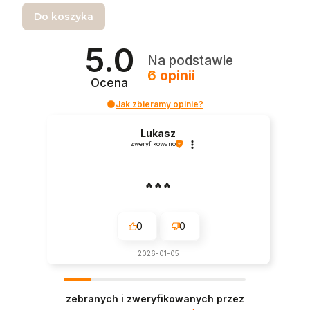
Do koszyka
5.0
Na podstawie
6
opinii
Ocena
Jak zbieramy opinie?
Lukasz
zweryfikowano
🔥🔥🔥
0
0
2026-01-05
zebranych i zweryfikowanych przez