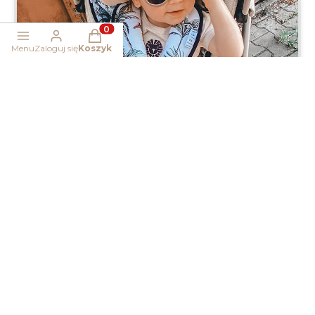
Produkty w koszyku: 0. Zobacz szczegóły
Menu
Zaloguj się
Koszyk
Magdalena
zweryfikowano
5
Piękna wkładka do wózka, jestem zauroczona❤️
w tym miesiącu
0
0
podgląd