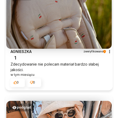
AGNIESZKA
zweryfikowano
1
Zdecydowanie nie polecam materiał bardzo słabej
jakości.
w tym miesiącu
0
0
podgląd