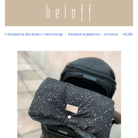
loff Akcesoria dla dzieci i niemowląt
Akcesoria jesienno - zimowe
Mufki