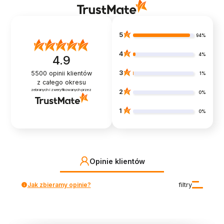
5
94%
4
4%
4.9
3
5500
opinii klientów
1%
z całego okresu
zebranych i zweryfikowanych przez
2
0%
1
0%
Opinie klientów
Jak zbieramy opinie?
filtry